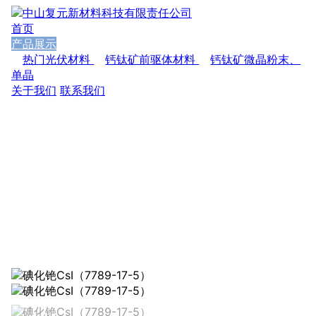
首页
产品展示
热门光伏材料
钙钛矿前驱体材料
钙钛矿微晶粉末、
单晶
关于我们
联系我们
专心研究，精心制作，谋求高品质发展
Focus on researching,Elaborately making, seeking high quality
development.