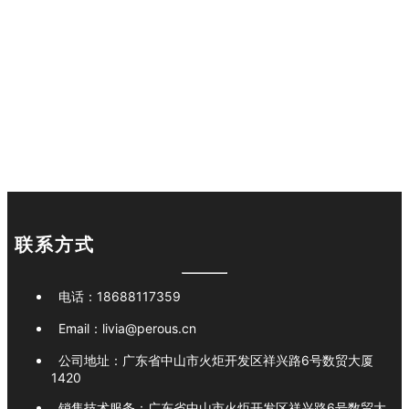
运营
以多元化经营理念整合技术、资本与市场，加速科技成果与资本市场融合，推
动企业高质量发展
联系方式
电话：
18688117359
Email：
livia@perous.cn
公司地址：
广东省中山市火炬开发区祥兴路6号数贸大厦
1420
销售技术服务：
广东省中山市火炬开发区祥兴路6号数贸大