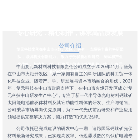
化战略， 加快产、 学、 研发展与资本市场融和的步伐， 以多元
化的经营理念开拓发展。
专心研究，精心制作，谋求高品质发展
公司介绍
复元科技坐落在中山市火炬开发区， 拥有一 支经验丰富的科研团
队， 极具科技创新能力， 致力 于光伏新材料研究、 测试和产业
化战略， 加快产、 学、 研发展与资本市场融和的步伐， 以多元
中山复元新材料科技有限责任公司成立于2020年11月，坐落
化的经营理念开拓发展。
在中山市火炬开发区，系一家拥有自主的科研团队的科工贸一体
化科技企业。随着产、学、研发展与资本市场融合的步伐，2021
年，复元科技在中山市政府支持下，在中山市火炬开发区成立“复
元科技中山研发生产中心”，专注于新一代半导体光电材料钙钛矿
太阳能电池前驱体材料及其它功能性粉体的研发、生产与销售。
公司秉承市场导向优先原则，为下一代光伏前沿研究和产业应用
领域提供完整解决方案，倾力打造“珀优思”品牌。
公司依托已完成建设的研发中心一期，追踪国际钙钛矿光伏
材料最新研究成果，已实现高效率、低迟滞系数的钙钛矿电池专