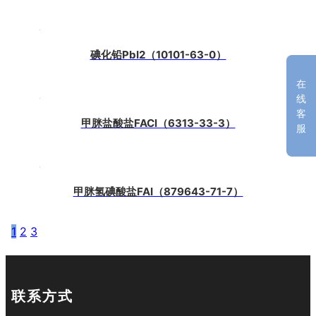
碘化铅PbI2（10101-63-0）
在
线
客
甲脒盐酸盐FACl（6313-33-3）
服
甲脒氢碘酸盐FAI（879643-71-7）
1
2
3
联系方式